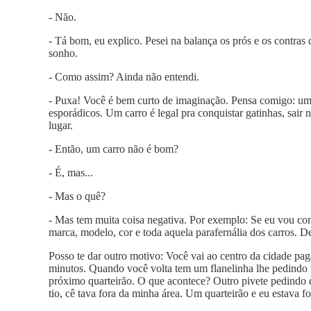
- Não.
- Tá bom, eu explico. Pesei na balança os prós e os contra
sonho.
- Como assim? Ainda não entendi.
- Puxa! Você é bem curto de imaginação. Pensa comigo: um 
esporádicos. Um carro é legal pra conquistar gatinhas, sair n
lugar.
- Então, um carro não é bom?
- É, mas...
- Mas o quê?
- Mas tem muita coisa negativa. Por exemplo: Se eu vou comp
marca, modelo, cor e toda aquela parafernália dos carros. Dep
Posso te dar outro motivo: Você vai ao centro da cidade pag
minutos. Quando você volta tem um flanelinha lhe pedindo u
próximo quarteirão. O que acontece? Outro pivete pedindo di
tio, cê tava fora da minha área. Um quarteirão e eu estava f