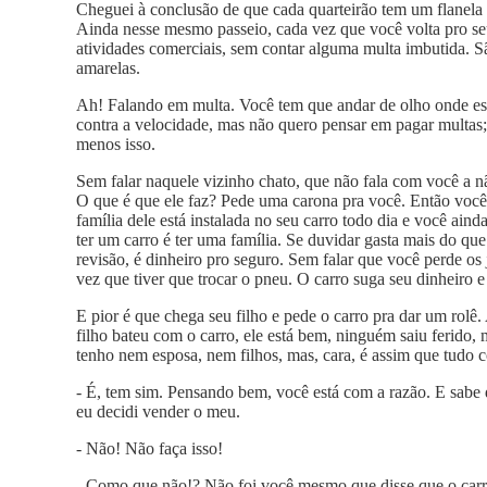
Cheguei à conclusão de que cada quarteirão tem um flanela 
Ainda nesse mesmo passeio, cada vez que você volta pro seu
atividades comerciais, sem contar alguma multa imbutida. S
amarelas.
Ah! Falando em multa. Você tem que andar de olho onde est
contra a velocidade, mas não quero pensar em pagar multas;
menos isso.
Sem falar naquele vizinho chato, que não fala com você a 
O que é que ele faz? Pede uma carona pra você. Então você 
família dele está instalada no seu carro todo dia e você ai
ter um carro é ter uma família. Se duvidar gasta mais do que
revisão, é dinheiro pro seguro. Sem falar que você perde os 
vez que tiver que trocar o pneu. O carro suga seu dinheiro e
E pior é que chega seu filho e pede o carro pra dar um rolê
filho bateu com o carro, ele está bem, ninguém saiu ferido, m
tenho nem esposa, nem filhos, mas, cara, é assim que tudo
- É, tem sim. Pensando bem, você está com a razão. E sabe 
eu decidi vender o meu.
- Não! Não faça isso!
- Como que não!? Não foi você mesmo que disse que o car