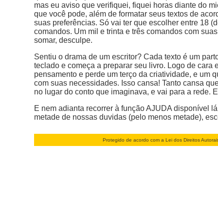
mas eu aviso que verifiquei, fiquei horas diante do 
que você pode, além de formatar seus textos de aco
suas preferências. Só vai ter que escolher entre 18 (
comandos. Um mil e trinta e três comandos com sua
somar, desculpe.
Sentiu o drama de um escritor? Cada texto é um parto
teclado e começa a preparar seu livro. Logo de cara 
pensamento e perde um terço da criatividade, e um qu
com suas necessidades. Isso cansa! Tanto cansa que,
no lugar do conto que imaginava, e vai para a rede. E
E nem adianta recorrer à função AJUDA disponível lá
metade de nossas duvidas (pelo menos metade), esco
Protegido de acordo com a Lei dos Direitos Autora