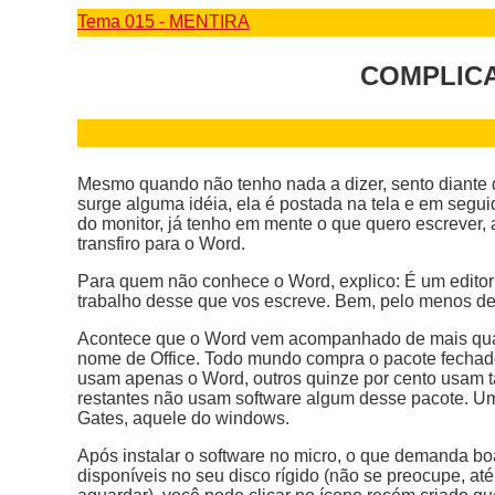
Tema 015 - MENTIRA
COMPLIC
Mesmo quando não tenho nada a dizer, sento diante do
surge alguma idéia, ela é postada na tela e em segu
do monitor, já tenho em mente o que quero escrever,
transfiro para o Word.
Para quem não conhece o Word, explico: É um editor d
trabalho desse que vos escreve. Bem, pelo menos de
Acontece que o Word vem acompanhado de mais quatr
nome de Office. Todo mundo compra o pacote fechado, 
usam apenas o Word, outros quinze por cento usam t
restantes não usam software algum desse pacote. Um
Gates, aquele do windows.
Após instalar o software no micro, o que demanda b
disponíveis no seu disco rígido (não se preocupe, at