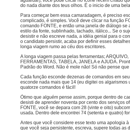
aguardar), você pode clicar no ícone recém criado q
do nada diante dos teus olhos. É o inicio de uma bel
Para começar bem essa camaradagem, é preciso escol
complicado, é simples. Você deve clicar na função F
comando FONTE, e então uma janela de diálogo se ab
estilo da fonte, sublinhado, tachado, itálico... Se o s
desistir e não escreve nada, a idéia genial para o 
o candidato persistir, acaba por definir esses detalh
longa viagem rumo ao céu dos escritores.
A longa viagem passa pelas ferramentas; ARQUIVO
FERRAMENTAS, TABELA, JANELA e AJUDA. Pronto vo
Padrão do Word. Não é mole não! Só não pense que 
Cada função esconde dezenas de comandos em seu
esconde nada mais que 14 (eu digitei os algarismos 
quatorze comandos é fácil!
Ótimo que alguém pense assim, porque dentro de ca
desisti de aprender noventa por cento dos serviços 
FONTE, você se depara com 28 (vinte e oito) subco
usada. Dentro dele encontrei 74 (setenta e quatro) fon
Antes que você considere esse texto uma apologia à 
que você seja persistente, escreva, supere todas as d