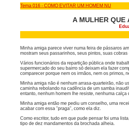
Tema 016 - COMO EVITAR UM HOMEM NU
A MULHER QUE 
Edua
Minha amiga parece viver numa feira de pássaros a
mostram seus passarinhos, seus pintos, suas cobras
Vários funcionários da repartição pública onde trabal
supermercado do seu bairro só deixam ela fazer comp
comparecer porque nem os irmãos, nem os primos, ne
Minha amiga não é nenhum arrasa-quarteirão, não u
caminha rebolando na cadência de um samba inaudíve
entanto, nenhum homem lhe resiste, nenhuma calça ou
Minha amiga então me pediu um conselho, uma receit
acabar com essa "praga", como ela diz.
Como escritor, tudo em que pude pensar foi uma list
tipo de dez mandamentos da brochada alheia.