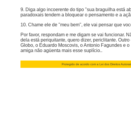
9. Diga algo incoerente do tipo "sua braguilha está
paradoxais tendem a bloquear o pensamento e a açã
10. Chame ele de "meu bem", ele vai pensar que você 
Por favor, respondam e me digam se vai funcionar. N
dela está periquitante, quero dizer, periclitante. Ou
Globo, o Eduardo Moscovis, o Antonio Fagundes e o R
amiga não agüenta mais esse suplício..
Protegido de acordo com a Lei dos Direitos Autora