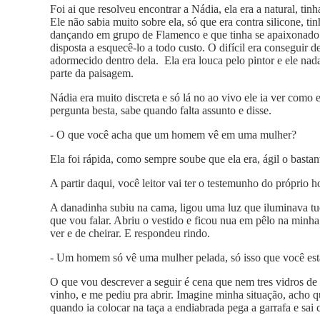
Foi ai que resolveu encontrar a Nádia, ela era a natural, ti
Ele não sabia muito sobre ela, só que era contra silicone, t
dançando em grupo de Flamenco e que tinha se apaixonado p
disposta a esquecê-lo a todo custo. O difícil era conseguir 
adormecido dentro dela. Ela era louca pelo pintor e ele nad
parte da paisagem.
Nádia era muito discreta e só lá no ao vivo ele ia ver como
pergunta besta, sabe quando falta assunto e disse.
- O que você acha que um homem vê em uma mulher?
Ela foi rápida, como sempre soube que ela era, ágil o bastan
A partir daqui, você leitor vai ter o testemunho do próprio
A danadinha subiu na cama, ligou uma luz que iluminava 
que vou falar. Abriu o vestido e ficou nua em pêlo na minha
ver e de cheirar. E respondeu rindo.
- Um homem só vê uma mulher pelada, só isso que você est
O que vou descrever a seguir é cena que nem tres vidros de 
vinho, e me pediu pra abrir. Imagine minha situação, acho q
quando ia colocar na taça a endiabrada pega a garrafa e sai 