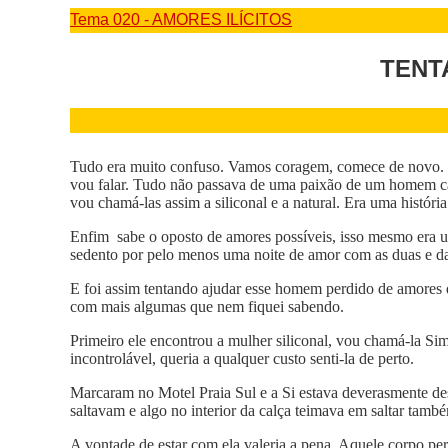
Tema 020 - AMORES ILÍCITOS
TENT
Tudo era muito confuso. Vamos coragem, comece de novo. T
vou falar. Tudo não passava de uma paixão de um homem ca
vou chamá-las assim a siliconal e a natural. Era uma história a
Enfim sabe o oposto de amores possíveis, isso mesmo era um
sedento por pelo menos uma noite de amor com as duas e dali
E foi assim tentando ajudar esse homem perdido de amores 
com mais algumas que nem fiquei sabendo.
Primeiro ele encontrou a mulher siliconal, vou chamá-la Sim
incontrolável, queria a qualquer custo senti-la de perto.
Marcaram no Motel Praia Sul e a Si estava deverasmente d
saltavam e algo no interior da calça teimava em saltar tamb
A vontade de estar com ela valeria a pena. Aquele corpo perfei