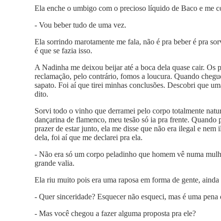
Ela enche o umbigo com o precioso líquido de Baco e me co
- Vou beber tudo de uma vez.
Ela sorrindo marotamente me fala, não é pra beber é pra so
é que se fazia isso.
A Nadinha me deixou beijar até a boca dela quase cair. Os 
reclamação, pelo contrário, fomos a loucura. Quando cheguei
sapato. Foi aí que tirei minhas conclusões. Descobri que u
dito.
Sorvi todo o vinho que derramei pelo corpo totalmente natur
dançarina de flamenco, meu tesão só ia pra frente. Quando 
prazer de estar junto, ela me disse que não era ilegal e nem i
dela, foi aí que me declarei pra ela.
- Não era só um corpo peladinho que homem vê numa mulher
grande valia.
Ela riu muito pois era uma raposa em forma de gente, ainda 
- Quer sinceridade? Esquecer não esqueci, mas é uma pena 
- Mas você chegou a fazer alguma proposta pra ele?