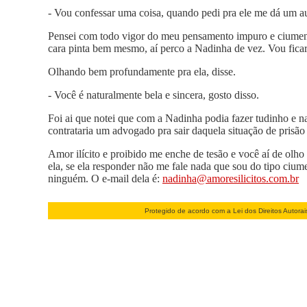
- Vou confessar uma coisa, quando pedi pra ele me dá um au
Pensei com todo vigor do meu pensamento impuro e ciumento,
cara pinta bem mesmo, aí perco a Nadinha de vez. Vou ficar
Olhando bem profundamente pra ela, disse.
- Você é naturalmente bela e sincera, gosto disso.
Foi ai que notei que com a Nadinha podia fazer tudinho e n
contrataria um advogado pra sair daquela situação de prisã
Amor ilícito e proibido me enche de tesão e você aí de olho
ela, se ela responder não me fale nada que sou do tipo cium
ninguém. O e-mail dela é:
nadinha@amoresilicitos.com.br
Protegido de acordo com a Lei dos Direitos Autora