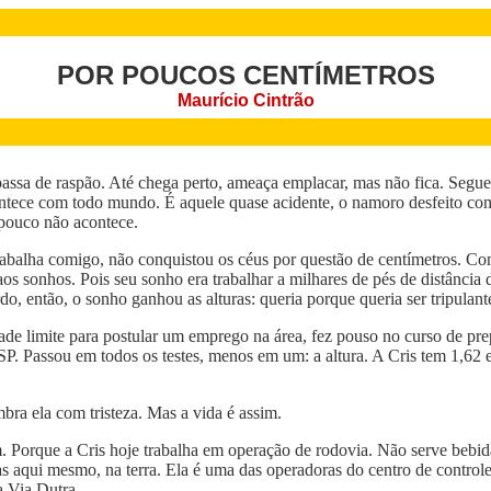
POR POUCOS CENTÍMETROS
Maurício Cintrão
passa de raspão. Até chega perto, ameaça emplacar, mas não fica. Seg
contece com todo mundo. É aquele quase acidente, o namoro desfeito co
pouco não acontece.
rabalha comigo, não conquistou os céus por questão de centímetros. Co
os sonhos. Pois seu sonho era trabalhar a milhares de pés de distância 
do, então, o sonho ganhou as alturas: queria porque queria ser tripulan
de limite para postular um emprego na área, fez pouso no curso de pr
P. Passou em todos os testes, menos em um: a altura. A Cris tem 1,62 
bra ela com tristeza. Mas a vida é assim.
. Porque a Cris hoje trabalha em operação de rodovia. Não serve bebid
das aqui mesmo, na terra. Ela é uma das operadoras do centro de control
a Via Dutra.