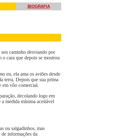
BIOGRAFIA
ue seu caminho desviando por
m o cara que depois se mostrou
mo eu, ela ama os aviões desde
da terra. Depois que sua prima
te em vôo comercial.
eparação, decolando logo em
e a medida mínima aceitável
as ou salgadinhos, mas
e de informações da