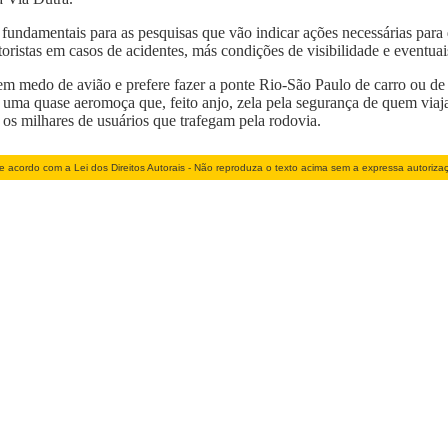
fundamentais para as pesquisas que vão indicar ações necessárias para d
toristas em casos de acidentes, más condições de visibilidade e eventuais
m medo de avião e prefere fazer a ponte Rio-São Paulo de carro ou de
á uma quase aeromoça que, feito anjo, zela pela segurança de quem viaja
s milhares de usuários que trafegam pela rodovia.
e acordo com a Lei dos Direitos Autorais - Não reproduza o texto acima sem a expressa autoriza