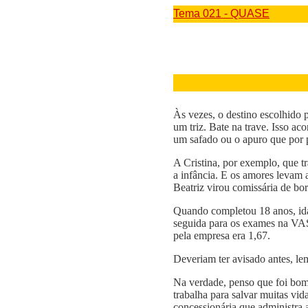
Tema 021 - QUASE
Às vezes, o destino escolhido 
um triz. Bate na trave. Isso a
um safado ou o apuro que por 
A Cristina, por exemplo, que t
a infância. E os amores levam a
Beatriz virou comissária de bor
Quando completou 18 anos, ida
seguida para os exames na VAS
pela empresa era 1,67.
Deveriam ter avisado antes, lem
Na verdade, penso que foi bom
trabalha para salvar muitas vi
concessionária que administra 