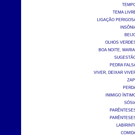
TEMPO 
TEMA LIVRE
LIGAÇÃO PERIGOSA 
INSÔNIA
BEIJO
OLHOS VERDES 
BOA NOITE, MARIA!
SUGESTÃO 
PEDRA FALSA 
VIVER, DEIXAR VIVER 
ZAP!
PERDA
INIMIGO ÍNTIMO
SÓSIA
PARÊNTESES 
PARÊNTESES 
LABIRINT0
COMIDA