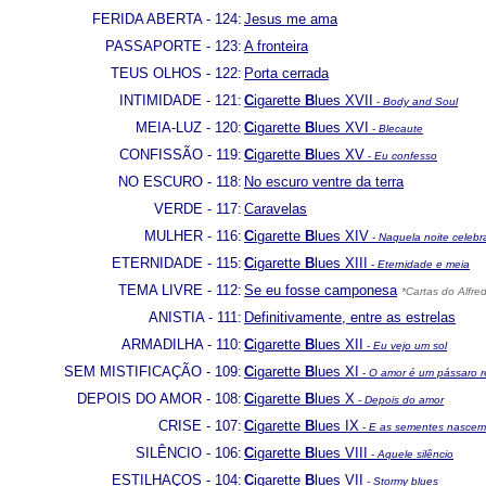
FERIDA ABERTA - 124:
Jesus me ama
PASSAPORTE - 123:
A fronteira
TEUS OLHOS - 122:
Porta cerrada
INTIMIDADE - 121:
C
igarette
B
lues
XVII
-
Body and Soul
MEIA-LUZ - 120:
C
igarette
B
lues
XVI
-
Blecaute
CONFISSÃO - 119:
C
igarette
B
lues XV
-
Eu confesso
NO ESCURO - 118:
No escuro ventre da terra
VERDE - 117:
Caravelas
MULHER - 116:
C
igarette
B
lues XIV
-
Naquela noite celeb
ETERNIDADE - 115:
C
igarette
B
lues
XIII
-
Eternidade e meia
TEMA LIVRE - 112:
Se eu fosse camponesa
*Cartas do Alfre
ANISTIA - 111:
Definitivamente, entre as estrelas
ARMADILHA - 110:
C
igarette
B
lues XII
-
Eu vejo um sol
SEM MISTIFICAÇÃO - 109:
C
igarette
B
lues XI
-
O amor é um pássaro r
DEPOIS DO AMOR - 108:
C
igarette
B
lues X
-
Depois do amor
CRISE - 107:
C
igarette
B
lues IX
-
E as sementes nascem 
SILÊNCIO - 106:
C
igarette
B
lues VIII
-
Aquele silêncio
ESTILHAÇOS - 104:
C
igarette
B
lues VII
-
Stormy blues