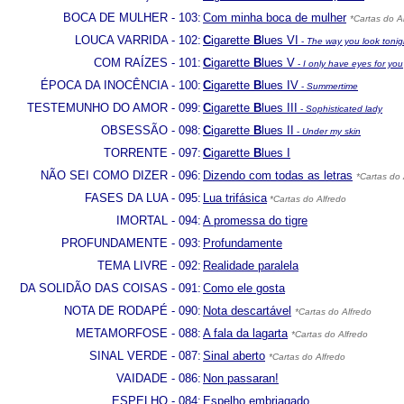
BOCA DE MULHER - 103:
Com minha boca de mulher
*Cartas do A
LOUCA VARRIDA - 102:
C
igarette
B
lues VI
-
The way you look tonig
COM RAÍZES - 101:
C
igarette
B
lues V
-
I only have eyes for you
ÉPOCA DA INOCÊNCIA - 100:
C
igarette
B
lues IV
-
Summertime
TESTEMUNHO DO AMOR - 099:
C
igarette
B
lues III
-
Sophisticated lady
OBSESSÃO - 098:
C
igarette
B
lues II
-
Under my skin
TORRENTE - 097:
C
igarette
B
lues I
NÃO SEI COMO DIZER - 096:
Dizendo com todas as letras
*Cartas do 
FASES DA LUA - 095:
Lua trifásica
*Cartas do Alfredo
IMORTAL - 094:
A promessa do tigre
PROFUNDAMENTE - 093:
Profundamente
TEMA LIVRE - 092:
Realidade paralela
DA SOLIDÃO DAS COISAS - 091:
Como ele gosta
NOTA DE RODAPÉ - 090:
Nota descartável
*Cartas do Alfredo
METAMORFOSE - 088:
A fala da lagarta
*Cartas do Alfredo
SINAL VERDE - 087:
Sinal aberto
*Cartas do Alfredo
VAIDADE - 086:
Non passaran!
ESPELHO - 084:
Espelho embriagado