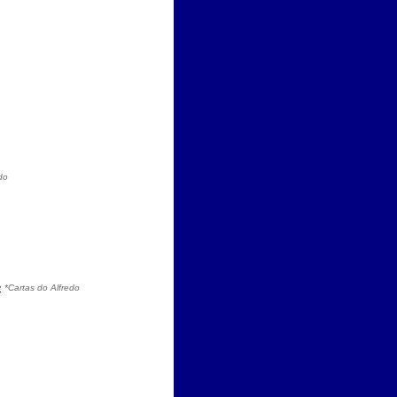
do
e
*Cartas do Alfredo