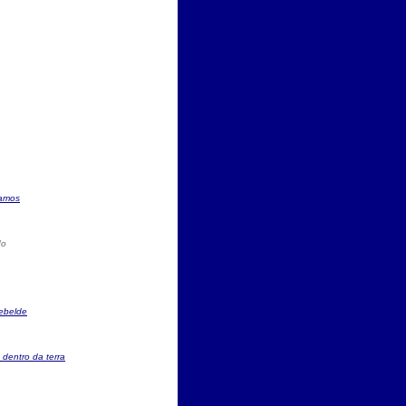
ramos
do
ebelde
dentro da terra