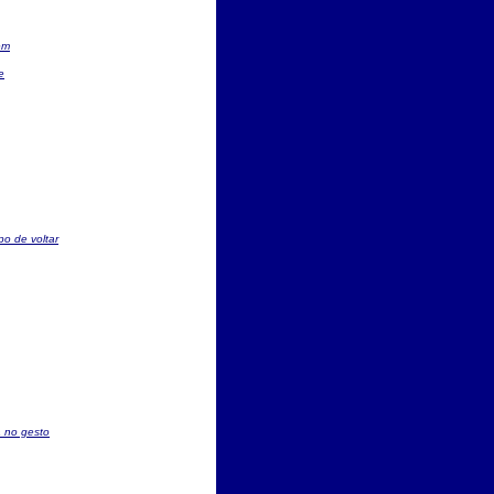
em
e
po de voltar
a no gesto