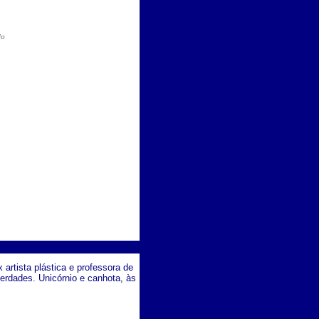
do
artista plástica e professora de
verdades. Unicórnio e canhota, às