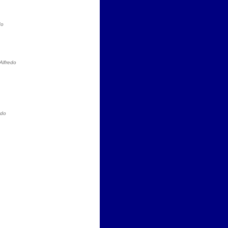
do
Alfredo
edo