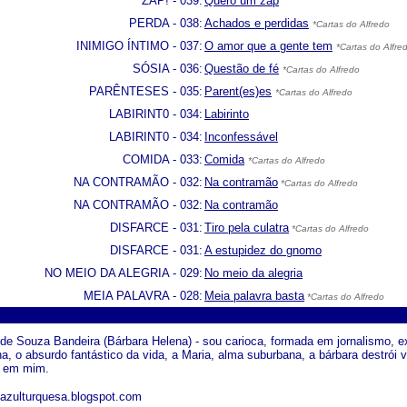
ZAP! - 039:
Quero um zap
PERDA - 038:
Achados e perdidas
*Cartas do Alfredo
INIMIGO ÍNTIMO - 037:
O amor que a gente tem
*Cartas do Alfre
SÓSIA - 036:
Questão de fé
*Cartas do Alfredo
PARÊNTESES - 035:
Parent(es)es
*Cartas do Alfredo
LABIRINT0 - 034:
Labirinto
LABIRINT0 - 034:
Inconfessável
COMIDA - 033:
Comida
*Cartas do Alfredo
NA CONTRAMÃO - 032:
Na contramão
*Cartas do Alfredo
NA CONTRAMÃO - 032:
Na contramão
DISFARCE - 031:
Tiro pela culatra
*Cartas do Alfredo
DISFARCE - 031:
A estupidez do gnomo
NO MEIO DA ALEGRIA - 029:
No meio da alegria
MEIA PALAVRA - 028:
Meia palavra basta
*Cartas do Alfredo
de Souza Bandeira (Bárbara Helena) - sou carioca, formada em jornalismo, ex 
na, o absurdo fantástico da vida, a Maria, alma suburbana, a bárbara destrói 
e em mim.
oazulturquesa.blogspot.com