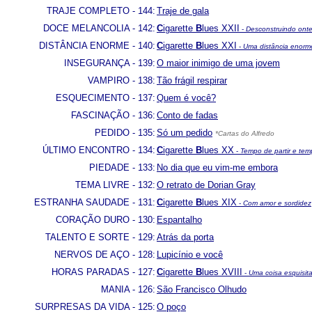
TRAJE COMPLETO - 144:
Traje de gala
DOCE MELANCOLIA - 142:
C
igarette
B
lues XXII
-
Desconstruindo ont
DISTÂNCIA ENORME - 140:
C
igarette
B
lues
XXI
-
Uma distância enorm
INSEGURANÇA - 139:
O maior inimigo de uma jovem
VAMPIRO - 138:
Tão frágil respirar
ESQUECIMENTO - 137:
Quem é você?
FASCINAÇÃO - 136:
Conto de fadas
PEDIDO - 135:
Só um pedido
*Cartas do Alfredo
ÚLTIMO ENCONTRO - 134:
C
igarette
B
lues
XX
-
Tempo de partir e tem
PIEDADE - 133:
No dia que eu vim-me embora
TEMA LIVRE - 132:
O retrato de Dorian Gray
ESTRANHA SAUDADE - 131:
C
igarette
B
lues
XIX
-
Com amor e sordidez
CORAÇÃO DURO - 130:
Espantalho
TALENTO E SORTE - 129:
Atrás da porta
NERVOS DE AÇO - 128:
Lupicínio e você
HORAS PARADAS - 127:
C
igarette
B
lues
XVIII
-
Uma coisa esquisit
MANIA - 126:
São Francisco Olhudo
SURPRESAS DA VIDA - 125:
O poço