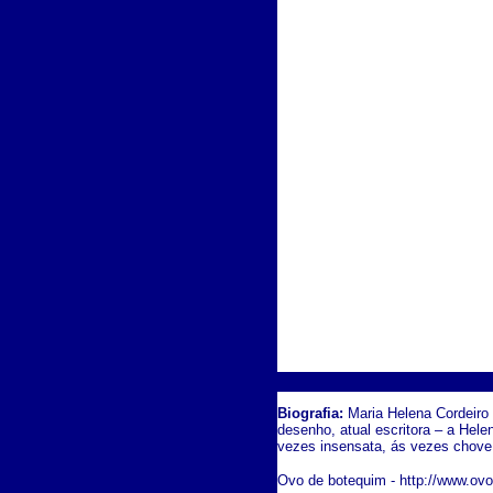
Biografia:
Maria Helena Cordeiro 
desenho, atual escritora – a Hele
vezes insensata, ás vezes chov
Ovo de botequim - http://www.ov