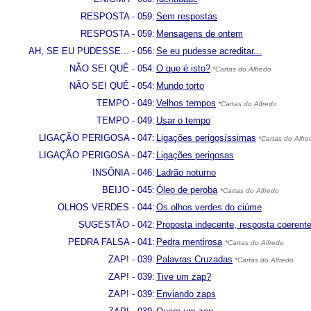
RESPOSTA - 059:
Sem respostas
RESPOSTA - 059:
Mensagens de ontem
AH, SE EU PUDESSE... - 056:
Se eu pudesse acreditar...
NÃO SEI QUÊ - 054:
O que é isto?
*Cartas do Alfredo
NÃO SEI QUÊ - 054:
Mundo torto
TEMPO - 049:
Velhos tempos
*Cartas do Alfredo
TEMPO - 049:
Usar o tempo
LIGAÇÃO PERIGOSA - 047:
Ligações perigosíssimas
*Cartas do Alfre
LIGAÇÃO PERIGOSA - 047:
Ligações perigosas
INSÔNIA - 046:
Ladrão noturno
BEIJO - 045:
Óleo de peroba
*Cartas do Alfredo
OLHOS VERDES - 044:
Os olhos verdes do ciúme
SUGESTÃO - 042:
Proposta indecente, resposta coerent
PEDRA FALSA - 041:
Pedra mentirosa
*Cartas do Alfredo
ZAP! - 039:
Palavras Cruzadas
*Cartas do Alfredo
ZAP! - 039:
Tive um zap?
ZAP! - 039:
Enviando zaps