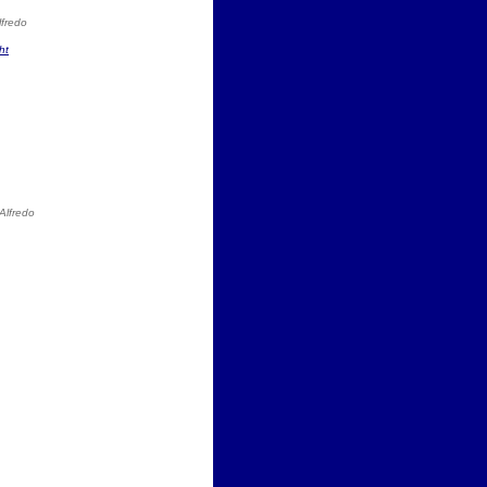
lfredo
ht
Alfredo