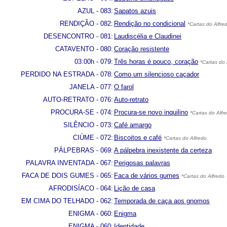
AZUL - 083:
Sapatos azuis
RENDIÇÃO - 082:
Rendição no condicional
*Cartas do Alfre
DESENCONTRO - 081:
Laudiscélia e Claudinei
CATAVENTO - 080:
Coração resistente
03:00h - 079:
Três horas é pouco, coração
*Cartas do 
PERDIDO NA ESTRADA - 078:
Como um silencioso caçador
JANELA - 077:
O farol
AUTO-RETRATO - 076:
Auto-retrato
PROCURA-SE - 074:
Procura-se novo inquilino
*Cartas do Alfr
SILÊNCIO - 073:
Café amargo
CIÚME - 072:
Biscoitos e café
*Cartas do Alfredo
PÁLPEBRAS - 069:
A pálpebra inexistente da certeza
PALAVRA INVENTADA - 067:
Perigosas palavras
FACA DE DOIS GUMES - 065:
Faca de vários gumes
*Cartas do Alfredo
AFRODISÍACO - 064:
Lição de casa
EM CIMA DO TELHADO - 062:
Temporada de caça aos gnomos
ENIGMA - 060:
Enigma
ENIGMA - 060:
Identidade